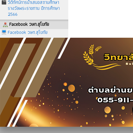
วีดีทัศน์การนำเสนอสถานศึกษา
รางวัลพระราชทาน ปีการศึกษา
2566
Facebook วษท.สุโขทัย
Facebook วษท.สุโขทัย