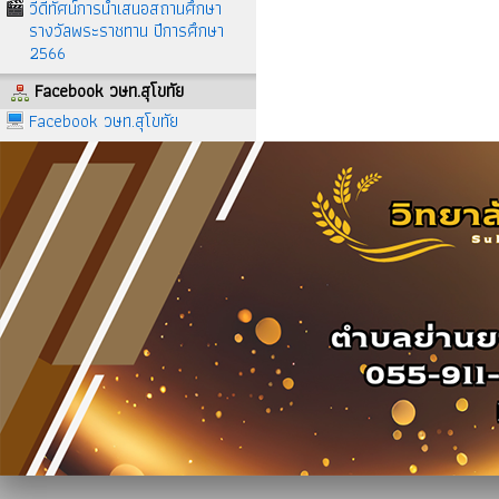
วีดีทัศน์การนำเสนอสถานศึกษา
รางวัลพระราชทาน ปีการศึกษา
2566
Facebook วษท.สุโขทัย
Facebook วษท.สุโขทัย