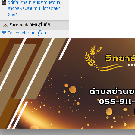
วีดีทัศน์การนำเสนอสถานศึกษา
รางวัลพระราชทาน ปีการศึกษา
2566
Facebook วษท.สุโขทัย
Facebook วษท.สุโขทัย