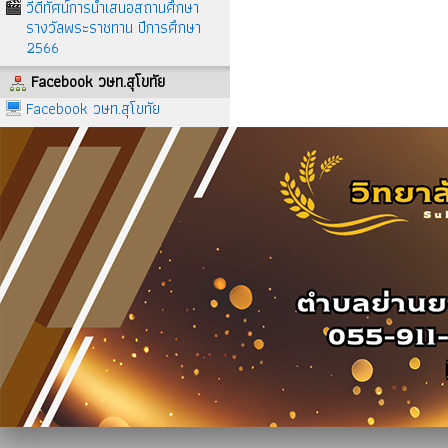
วีดีทัศน์การนำเสนอสถานศึกษา
รางวัลพระราชทาน ปีการศึกษา
2566
Facebook วษท.สุโขทัย
Facebook วษท.สุโขทัย