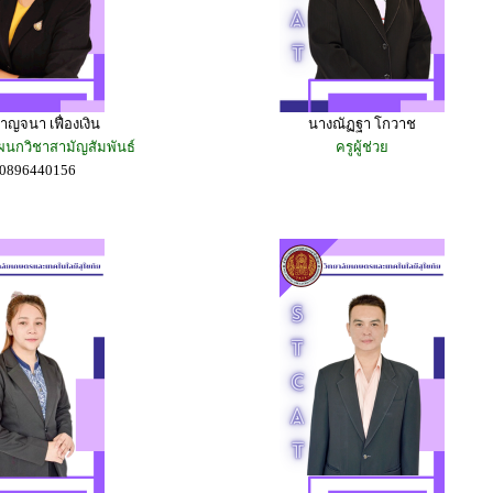
ญจนา เฟื่องเงิน
นางณัฏฐา โกวาช
แผนกวิชาสามัญสัมพันธ์
ครูผู้ช่วย
 0896440156